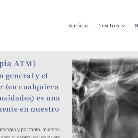
Servicios
Nosotros
N
apia ATM)
n general y el
ar (en cualquiera
ensidades) es una
uente en nuestro
atología y por tanto, muchos
ara el control del dolor oro-