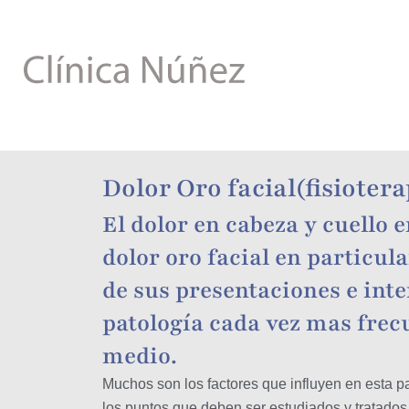
Ir
al
contenido
Dolor Oro facial(fisioter
El dolor en cabeza y cuello e
dolor oro facial en particul
de sus presentaciones e int
patología cada vez mas frec
medio.
Muchos son los factores que influyen en esta p
los puntos que deben ser estudiados y tratados p